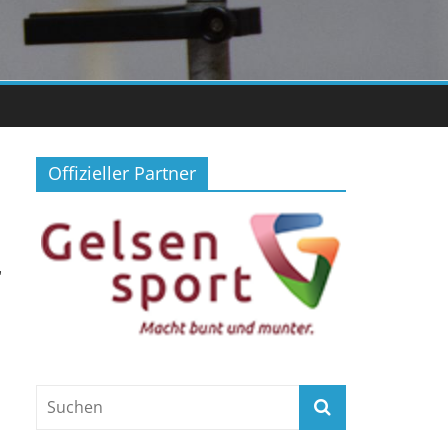
Offizieller Partner
,
.