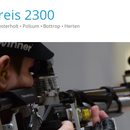
reis 2300
sterholt • Polsum • Bottrop • Herten