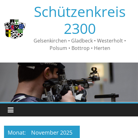
Zum
Schützenkreis
Inhalt
springen
2300
Gelsenkirchen • Gladbeck • Westerholt •
Polsum • Bottrop • Herten
Monat:
November 2025